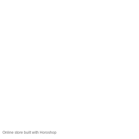
066 392-74-21
Контактная информация
Полная версия сайта
© 2014—2026
Укр
Рус
Online store built with Horoshop