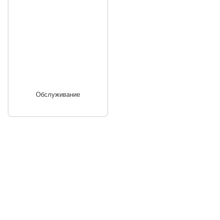
Обслуживание
066 392-74-21
Контактная информация
Полная версия сайта
© 2014—2026