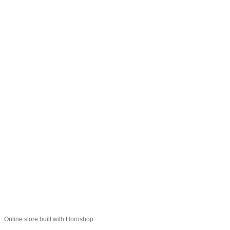
066 392-74-21
Контактная информация
Полная версия сайта
© 2014—2026
Укр
Рус
Online store built with Horoshop