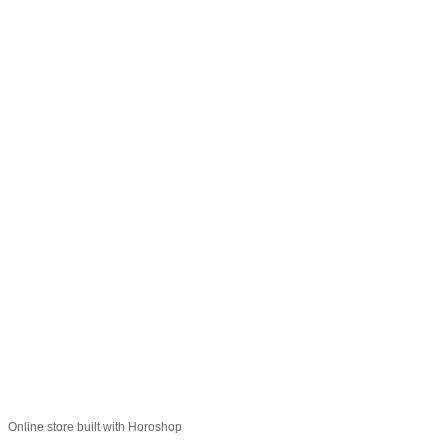
066 392-74-21
Контактная информация
Полная версия сайта
© 2014—2026
Укр
Рус
Online store built with Horoshop