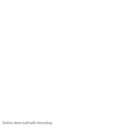
066 392-74-21
Контактная информация
Полная версия сайта
© 2014—2026
Укр
Рус
Online store built with Horoshop