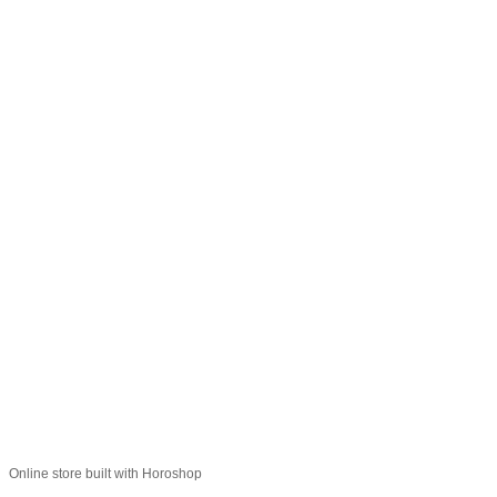
066 392-74-21
Контактная информация
Полная версия сайта
© 2014—2026
Укр
Рус
Online store built with Horoshop