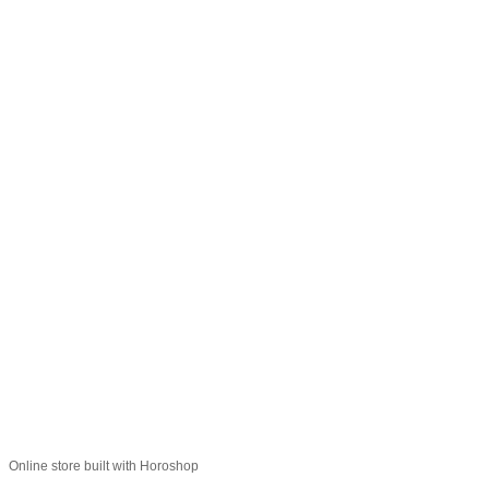
066 392-74-21
Контактная информация
Полная версия сайта
© 2014—2026
Укр
Рус
Online store built with Horoshop