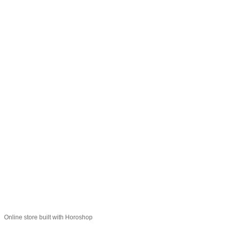
066 392-74-21
Контактная информация
Полная версия сайта
© 2014—2026
Укр
Рус
Online store built with Horoshop