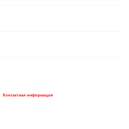
Контактная информация
066 392-74-21
Запорожье, площадь
Профсоюзов 2
Перезвонить вам?
Карта проезда
066 392-74-21
066 392-74-21