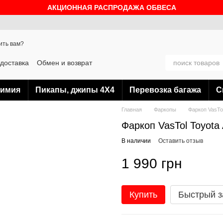
АКЦИОННАЯ РАСПРОДАЖА ОБВЕСА
ить вам?
 доставка
Обмен и возврат
Блог
химия
Пикапы, джипы 4Х4
Перевозка багажа
С
Главная
Фаркопы
Фаркоп VasTol
Фаркоп VasTol Toyota A
В наличии
Оставить отзыв
1 990 грн
Купить
Быстрый з