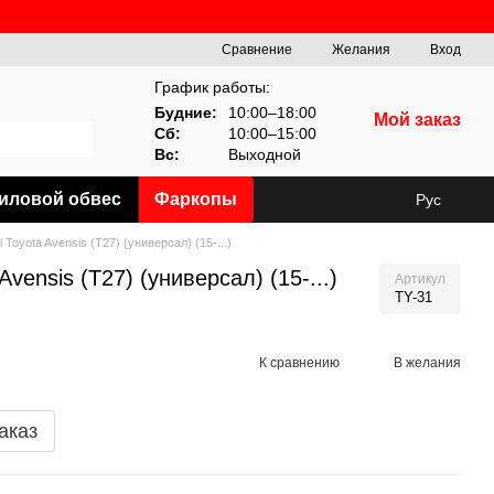
Сравнение
Желания
Вход
График работы:
Будние:
10:00–18:00
Мой заказ
Сб:
10:00–15:00
Вс:
Выходной
иловой обвес
Фаркопы
Рус
 Toyota Avensis (T27) (универсал) (15-...)
vensis (T27) (универсал) (15-...)
Артикул
TY-31
К сравнению
В желания
аказ