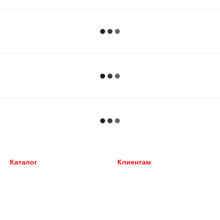
Каталог
Клиентам
Внешний тюнинг
Вход в личный кабинет
Автохимия
Каталог
Пикапы, джипы 4Х4
О нас
Перевозка багажа
Оплата и доставка