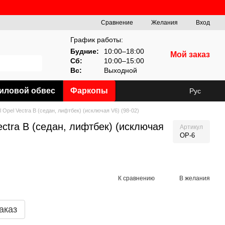
Сравнение
Желания
Вход
График работы:
Будние:
10:00–18:00
Мой заказ
Сб:
10:00–15:00
Вс:
Выходной
иловой обвес
Фаркопы
Рус
 Opel Vectra B (седан, лифтбек) (исключая V6) (98-02)
ectra B (седан, лифтбек) (исключая
Артикул
OP-6
К сравнению
В желания
аказ