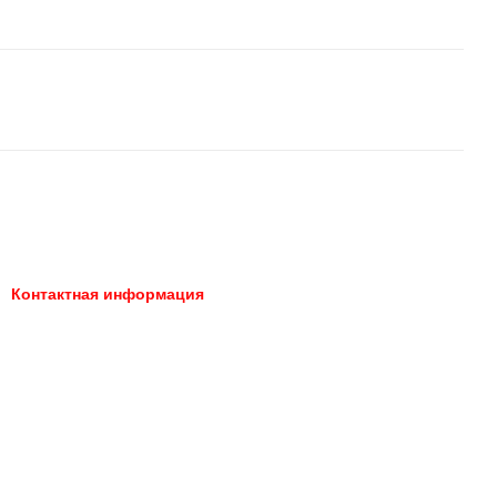
Контактная информация
066 392-74-21
Запорожье, площадь
Профсоюзов 2
Перезвонить вам?
Карта проезда
066 392-74-21
066 392-74-21
nik.tuning2000@gmail.com