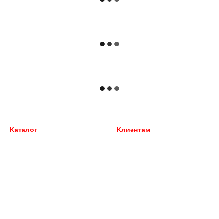
Каталог
Клиентам
Внешний тюнинг
Вход в личный кабинет
Автохимия
Каталог
Пикапы, джипы 4Х4
О нас
Перевозка багажа
Оплата и доставка
Силовой обвес
Обмен и возврат
Фаркопы
Контактная информация
Блог