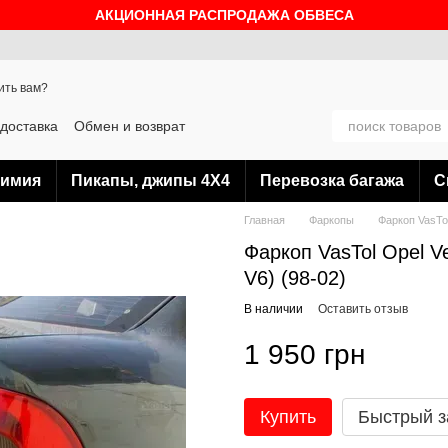
АКЦИОННАЯ РАСПРОДАЖА ОБВЕСА
ить вам?
 доставка
Обмен и возврат
Блог
химия
Пикапы, джипы 4Х4
Перевозка багажа
С
Главная
Фаркопы
Фаркоп VasTol
Фаркоп VasTol Opel V
V6) (98-02)
В наличии
Оставить отзыв
1 950 грн
Купить
Быстрый з