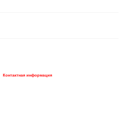
Контактная информация
066 392-74-21
Запорожье, площадь
Профсоюзов 2
Перезвонить вам?
Карта проезда
066 392-74-21
066 392-74-21
nik.tuning2000@gmail.com