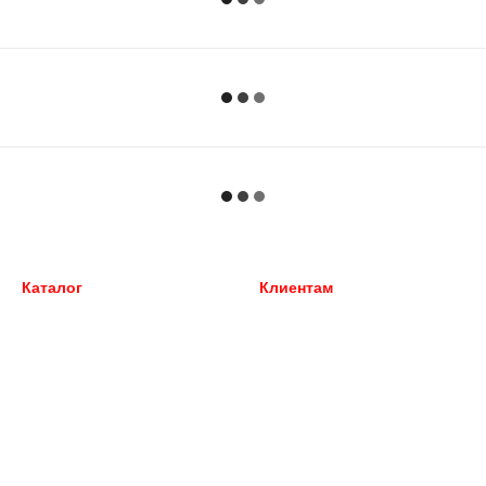
Каталог
Клиентам
Внешний тюнинг
Вход в личный кабинет
Автохимия
Каталог
Пикапы, джипы 4Х4
О нас
Перевозка багажа
Оплата и доставка
Силовой обвес
Обмен и возврат
Фаркопы
Контактная информация
Блог