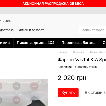
АКЦИОННАЯ РАСПРОДАЖА ОБВЕСА
ить вам?
 доставка
Обмен и возврат
Блог
химия
Пикапы, джипы 4Х4
Перевозка багажа
С
Главная
Фаркопы
Фаркоп VasTol
Фаркоп VasTol KIA Spo
В наличии
Оставить отзыв
2 020 грн
Купить
Быстрый з