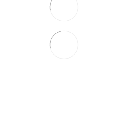
066 392-74-21
Контактная информация
Полная версия сайта
© 2014—2026
Укр
Рус