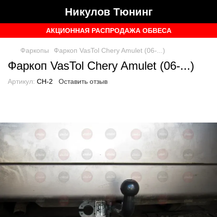
Никулов Тюнинг
АКЦИОННАЯ РАСПРОДАЖА ОБВЕСА
Фаркопы
Фаркоп VasTol Chery Amulet (06-...)
Фаркоп VasTol Chery Amulet (06-...)
Артикул:
CH-2
Оставить отзыв