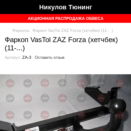
Никулов Тюнинг
АКЦИОННАЯ РАСПРОДАЖА ОБВЕСА
Фаркопы
Фаркоп VasTol ZAZ Forza (хетчбек) (11-...)
Фаркоп VasTol ZAZ Forza (хетчбек)
(11-...)
Артикул:
ZA-3
Оставить отзыв