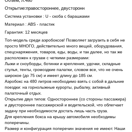
Объем, л:480
Открытие:правостороннее, двусторонн
Система установки : U - скоба с барашками
Материал : ABS - пластик
Гарантия: 12 месяцев
Топ-модель среди аэробоксов! Позволяет загрузить в себя не
просто МНОГО, действительно много вещей, оборудования,
спецснаряжения, товаров, еды, воды, и так далее, но так же
расположен к грузам с четкими размерами:
Лыжи и сноуборды, ботинки и крепления, удочки, складные
стулья, тенты, громоздкие палатки, словом все, что не очень
широкое (до 75 см) и имеет длину до 185 см.
Аэробокс на 480 литров необходимо взять с собой в дальние
поездки: на горнолыжные курорты, рыбалку, активный
палаточный отдых.
Открытие двух типов: Одностороннее (со стороны пассажира)
и двустороннее пассажирской и водительской, что облегчает
задачу при необходимости достать лишь часть груза.
Для крепления бокса на крышу автомобиля необходимы
поперечины.
Размер и конфигурация поперечин значения не имеют. Наши